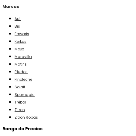
Marcas
Aut
Bis
Fawaris
Kerkus
Majix
Maravilla
Matiris
P'ludos
Pinoleche
Solait
Spumagic
Trébol
Zitron
Zitron Ropas
Rango de Precios