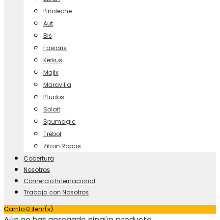
Pinoleche
Aut
Bis
Fawaris
Kerkus
Majix
Maravilla
P'ludos
Solait
Spumagic
Trébol
Zitron Ropas
Cobertura
Nosotros
Comercio Internacional
Trabaja con Nosotros
Carrito
0 Item(s)
Aún no has agregado ningún producto