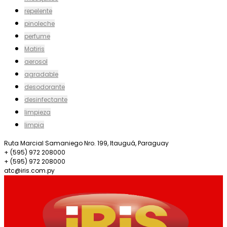
repelente
pinoleche
perfume
Matiris
aerosol
agradable
desodorante
desinfectante
limpieza
limpia
Ruta Marcial Samaniego Nro. 199, Itauguá, Paraguay
+ (595) 972 208000
+ (595) 972 208000
atc@iris.com.py