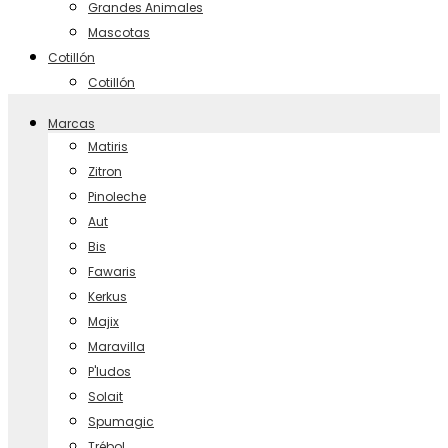
Grandes Animales
Mascotas
Cotillón
Cotillón
Marcas
Matiris
Zitron
Pinoleche
Aut
Bis
Fawaris
Kerkus
Majix
Maravilla
P'ludos
Solait
Spumagic
Trébol