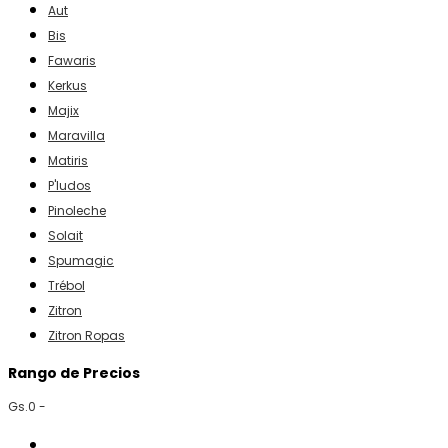
Aut
Bis
Fawaris
Kerkus
Majix
Maravilla
Matiris
P'ludos
Pinoleche
Solait
Spumagic
Trébol
Zitron
Zitron Ropas
Rango de Precios
Gs.0 -