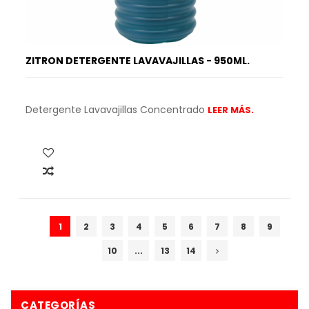
ZITRON DETERGENTE LAVAVAJILLAS - 950ML.
Detergente Lavavajillas Concentrado
LEER MÁS.
1
2
3
4
5
6
7
8
9
10
...
13
14
CATEGORÍAS