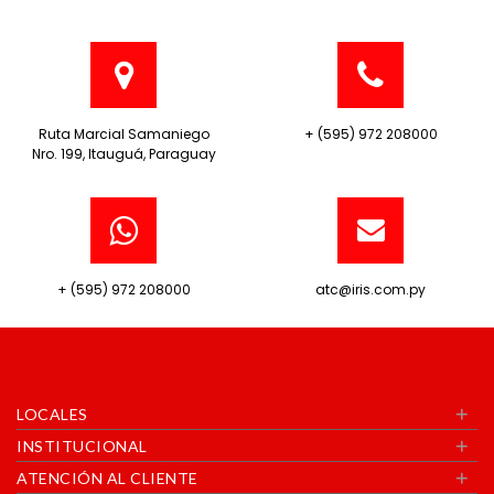
Ruta Marcial Samaniego
+ (595) 972 208000
Nro. 199, Itauguá, Paraguay
+ (595) 972 208000
atc@iris.com.py
+
LOCALES
+
INSTITUCIONAL
+
ATENCIÓN AL CLIENTE