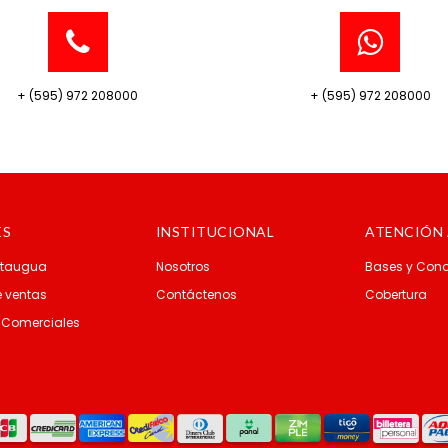
+ (595) 972 208000
+ (595) 972 208000
ES
INSTITUCIONAL
ATENCIÓN 
Itaugua
Nosotros
Bases y Cond
 ventas
Contáctenos
Cobertura
 Comerciales