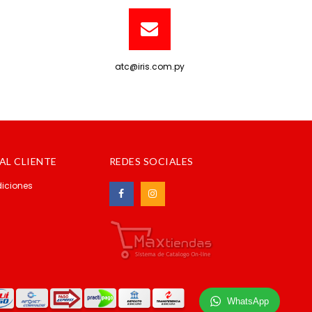
atc@iris.com.py
AL CLIENTE
REDES SOCIALES
iciones
WhatsApp