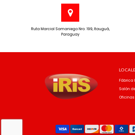
Ruta Marcial Samaniego Nro. 199, Itauguá,
Paraguay
LOCAL
Fábrica 
Salón de
Oficinas