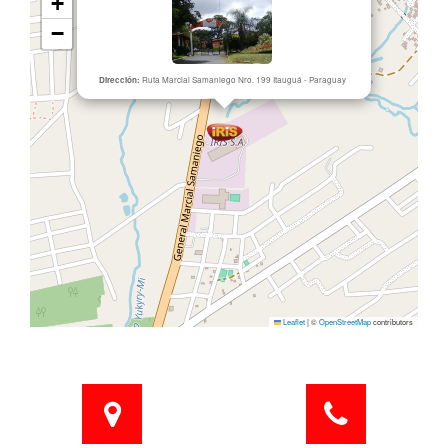
+
−
Dirección:
Ruta Marcial Samaniego Nro. 199 Itauguá - Paraguay
Leaflet
|
©
OpenStreetMap
contributors