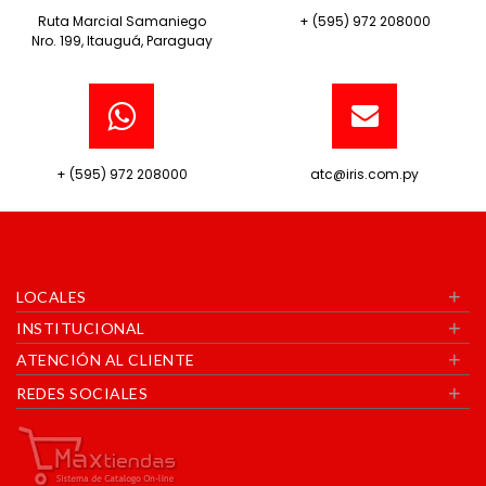
Ruta Marcial Samaniego
+ (595) 972 208000
Nro. 199, Itauguá, Paraguay
+ (595) 972 208000
atc@iris.com.py
+
LOCALES
+
INSTITUCIONAL
+
ATENCIÓN AL CLIENTE
+
REDES SOCIALES