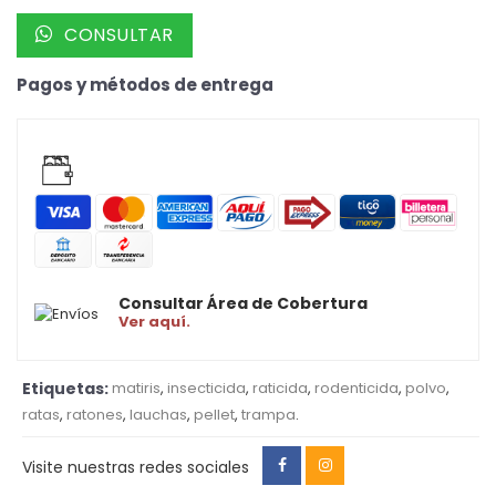
CONSULTAR
Pagos y métodos de entrega
Consultar Área de Cobertura
Ver aquí.
Etiquetas:
matiris
,
insecticida
,
raticida
,
rodenticida
,
polvo
,
ratas
,
ratones
,
lauchas
,
pellet
,
trampa
.
Visite nuestras redes sociales