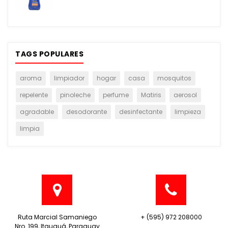
TAGS POPULARES
aroma
limpiador
hogar
casa
mosquitos
repelente
pinoleche
perfume
Matiris
aerosol
agradable
desodorante
desinfectante
limpieza
limpia
Ruta Marcial Samaniego
+ (595) 972 208000
Nro. 199, Itauguá, Paraguay