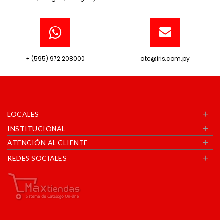
+ (595) 972 208000
atc@iris.com.py
+
LOCALES
+
INSTITUCIONAL
+
ATENCIÓN AL CLIENTE
+
REDES SOCIALES