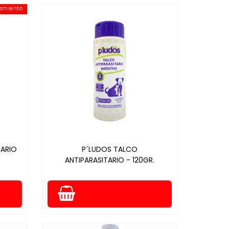
amiento
TARIO
P´LUDOS TALCO
ANTIPARASITARIO - 120GR.