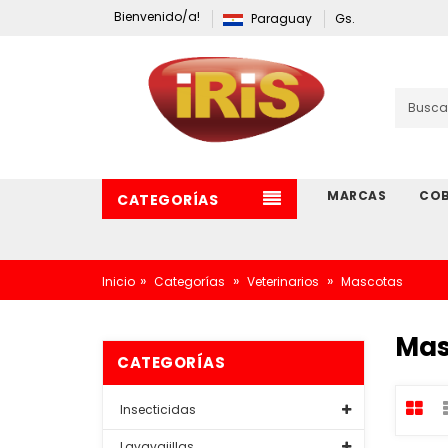
Bienvenido/a!
Paraguay
Gs.
MARCAS
COB
CATEGORÍAS
»
»
»
Inicio
Categorías
Veterinarios
Mascotas
Mas
CATEGORÍAS
Insecticidas
Lavavajillas