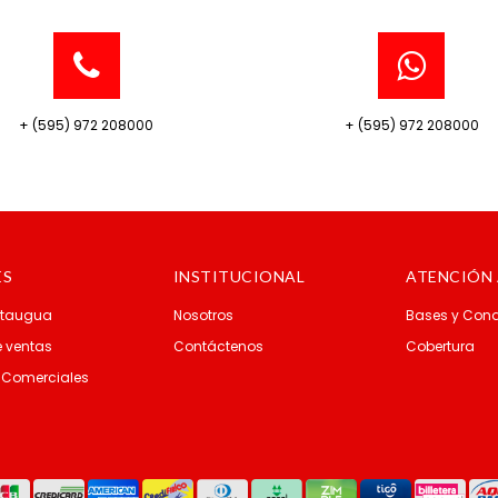
+ (595) 972 208000
+ (595) 972 208000
ES
INSTITUCIONAL
ATENCIÓN 
Itaugua
Nosotros
Bases y Cond
 ventas
Contáctenos
Cobertura
 Comerciales