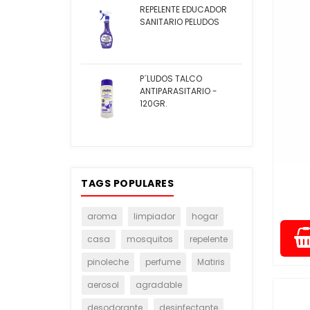
REPELENTE EDUCADOR
SANITARIO PELUDOS
P´LUDOS TALCO
ANTIPARASITARIO -
120GR.
TAGS POPULARES
aroma
limpiador
hogar
casa
mosquitos
repelente
pinoleche
perfume
Matiris
aerosol
agradable
desodorante
desinfectante