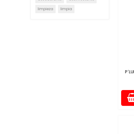
limpieza
limpia
P´L