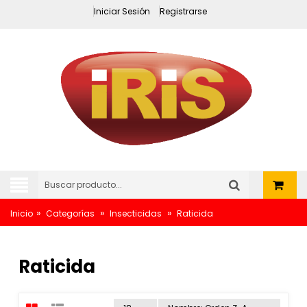
Iniciar Sesión
Registrarse
»
»
»
Inicio
Categorías
Insecticidas
Raticida
Raticida