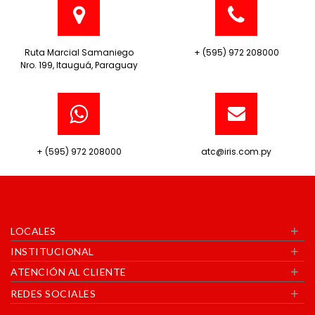
Ruta Marcial Samaniego
+ (595) 972 208000
Nro. 199, Itauguá, Paraguay
+ (595) 972 208000
atc@iris.com.py
+
LOCALES
+
INSTITUCIONAL
+
ATENCIÓN AL CLIENTE
+
REDES SOCIALES